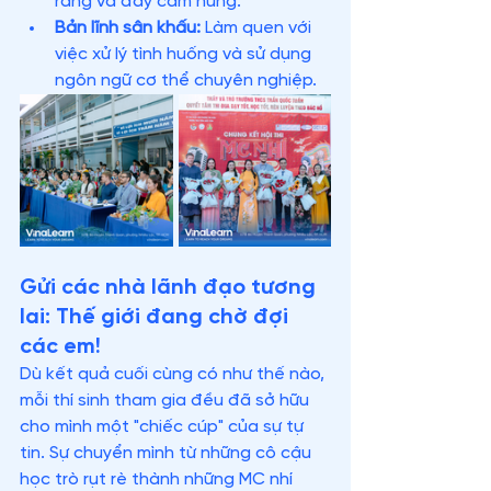
ràng và đầy cảm hứng.
Bản lĩnh sân khấu:
 Làm quen với 
việc xử lý tình huống và sử dụng 
ngôn ngữ cơ thể chuyên nghiệp.
Gửi các nhà lãnh đạo tương 
lai: Thế giới đang chờ đợi 
các em!
Dù kết quả cuối cùng có như thế nào, 
mỗi thí sinh tham gia đều đã sở hữu 
cho mình một "chiếc cúp" của sự tự 
tin. Sự chuyển mình từ những cô cậu 
học trò rụt rè thành những MC nhí 