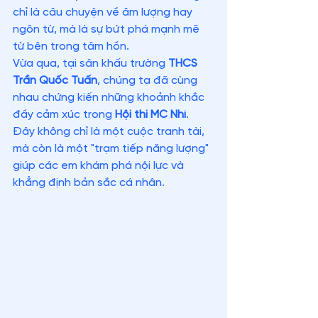
chỉ là câu chuyện về âm lượng hay 
ngôn từ, mà là sự bứt phá mạnh mẽ 
từ bên trong tâm hồn.
Vừa qua, tại sân khấu trường 
THCS 
Trần Quốc Tuấn
, chúng ta đã cùng 
nhau chứng kiến những khoảnh khắc 
đầy cảm xúc trong 
Hội thi MC Nhí
. 
Đây không chỉ là một cuộc tranh tài, 
mà còn là một "trạm tiếp năng lượng" 
giúp các em khám phá nội lực và 
khẳng định bản sắc cá nhân.