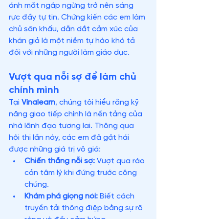
ánh mắt ngập ngừng trở nên sáng 
rực đầy tự tin. Chứng kiến các em làm 
chủ sân khấu, dẫn dắt cảm xúc của 
khán giả là một niềm tự hào khó tả 
đối với những người làm giáo dục.
Vượt qua nỗi sợ để làm chủ 
chính mình
Tại 
Vinalearn
, chúng tôi hiểu rằng kỹ 
năng giao tiếp chính là nền tảng của 
nhà lãnh đạo tương lai. Thông qua 
hội thi lần này, các em đã gặt hái 
được những giá trị vô giá:
Chiến thắng nỗi sợ:
 Vượt qua rào 
cản tâm lý khi đứng trước công 
chúng.
Khám phá giọng nói:
 Biết cách 
truyền tải thông điệp bằng sự rõ 