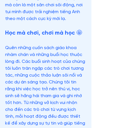
mà còn là một sân chơi sôi động, nơi 
tụi mình được trải nghiệm tiếng Anh 
theo một cách cực kỳ mới lạ.
Học mà chơi, chơi mà học 🤩
Quên những cuốn sách giáo khoa 
nhàm chán và những buổi học thuộc 
lòng đi. Các buổi sinh hoạt của chúng 
tôi luôn tràn ngập các trò chơi tương 
tác, những cuộc thảo luận sôi nổi và 
các dự án sáng tạo. Chúng tôi tin 
rằng khi việc học trở nên thú vị, học 
sinh sẽ hăng hái tham gia và ghi nhớ 
tốt hơn. Từ những vở kịch vui nhộn 
cho đến các trò chơi từ vựng kịch 
tính, mỗi hoạt động đều được thiết 
kế để xây dựng sự tự tin và giúp tiếng 