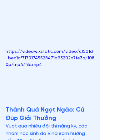
https://video.wixstatic.com/video/cf501d
_bec1cf71701745528471b93202b7fe3a/108
0p/mp4/file.mp4
Thành Quả Ngọt Ngào: Cú 
Đúp Giải Thưởng
Vượt qua nhiều đội thi nặng ký, các 
nhóm học sinh do Vinalearn hướng 