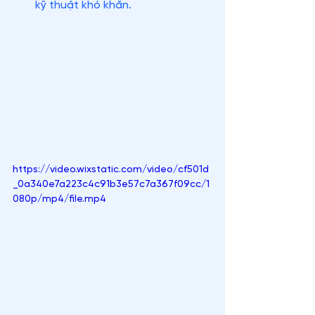
kỹ thuật khó khăn.
https://video.wixstatic.com/video/cf501d
_0a340e7a223c4c91b3e57c7a367f09cc/1
080p/mp4/file.mp4