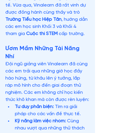
tế. Vừa qua, Vinalearn đã rất vinh dự 
được đồng hành cùng thầy và trò 
Trường Tiểu học Hiệp Tân
, hướng dẫn 
các em học sinh Khối 3 và Khối 4 
tham gia 
Cuộc thi STEM
 cấp trường.
Ươm Mầm Những Tài Năng 
Nhí
Đội ngũ giảng viên Vinalearn đã cùng 
các em trải qua những giờ học đầy 
hào hứng, từ khâu lên ý tưởng, lắp 
ráp mô hình cho đến giai đoạn thử 
nghiệm. Các em không chỉ học kiến 
thức khô khan mà còn được rèn luyện:
Tư duy phản biện:
 Tìm ra giải 
pháp cho các vấn đề thực tế.
Kỹ năng làm việc nhóm:
 Cùng 
nhau vượt qua những thử thách 