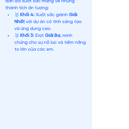
dẫn đã xuất sắc mang về những 
thành tích ấn tượng:
🥇 
Khối 4:
 Xuất sắc giành 
Giải 
Nhất
 với dự án có tính sáng tạo 
và ứng dụng cao.
🥉 
Khối 3:
 Đạt 
Giải Ba
, minh 
chứng cho sự nỗ lực và tiềm năng 
to lớn của các em.