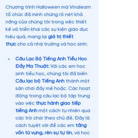
Chương trình Halloween mà Vinalearn 
tổ chức đã minh chứng rõ nét khả 
năng của chúng tôi trong việc thiết 
kế và triển khai các sự kiện giáo dục 
hiệu quả, mang lại 
giá trị thiết 
thực
 cho cả nhà trường và học sinh:
Câu Lạc Bộ Tiếng Anh Tiểu Học 
Đầy Ma Thuật:
 Với các em học 
sinh tiểu học, chúng tôi đã biến 
Câu lạc bộ Tiếng Anh
 thành một 
sân chơi đầy mê hoặc. Các hoạt 
động trong câu lạc bộ tập trung 
vào việc 
thực hành giao tiếp 
tiếng Anh
 một cách tự nhiên qua 
các trò chơi theo chủ đề. Đây là 
cách tuyệt vời để các em 
tăng 
vốn từ vựng, rèn sự tự tin
, và học 