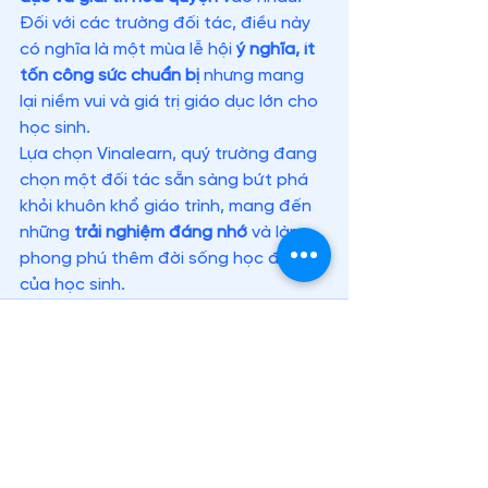
Đối với các trường đối tác, điều này 
có nghĩa là một mùa lễ hội 
ý nghĩa, ít 
tốn công sức chuẩn bị
 nhưng mang 
lại niềm vui và giá trị giáo dục lớn cho 
học sinh.
Lựa chọn Vinalearn, quý trường đang 
chọn một đối tác sẵn sàng bứt phá 
khỏi khuôn khổ giáo trình, mang đến 
những 
trải nghiệm đáng nhớ
 và làm 
phong phú thêm đời sống học đường 
của học sinh.
Xem tất cả
Bài đăng gần đây