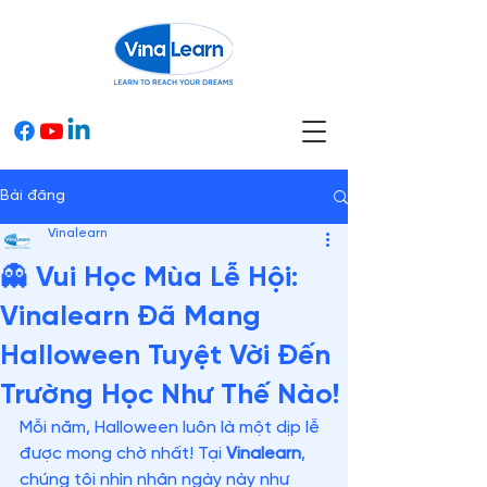
Bài đăng
Vinalearn
👻 Vui Học Mùa Lễ Hội:
Vinalearn Đã Mang
Halloween Tuyệt Vời Đến
Trường Học Như Thế Nào!
Mỗi năm, Halloween luôn là một dịp lễ 
được mong chờ nhất! Tại 
Vinalearn
, 
chúng tôi nhìn nhận ngày này như 