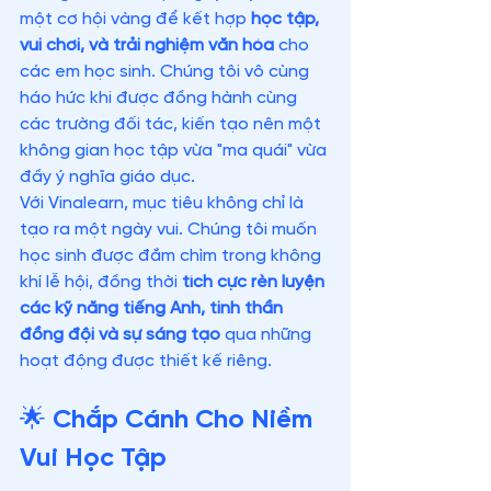
một cơ hội vàng để kết hợp 
học tập, 
vui chơi, và trải nghiệm văn hóa
 cho 
các em học sinh. Chúng tôi vô cùng 
háo hức khi được đồng hành cùng 
các trường đối tác, kiến tạo nên một 
không gian học tập vừa "ma quái" vừa 
đầy ý nghĩa giáo dục.
Với Vinalearn, mục tiêu không chỉ là 
tạo ra một ngày vui. Chúng tôi muốn 
học sinh được đắm chìm trong không 
khí lễ hội, đồng thời 
tích cực rèn luyện 
các kỹ năng tiếng Anh, tinh thần 
đồng đội và sự sáng tạo
 qua những 
hoạt động được thiết kế riêng.
🌟 Chắp Cánh Cho Niềm 
Vui Học Tập